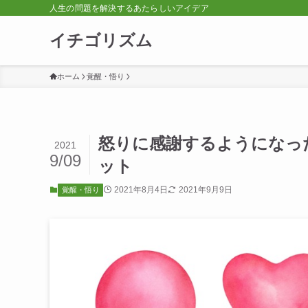
人生の問題を解決するあたらしいアイデア
イチゴリズム
ホーム
覚醒・悟り
怒りに感謝するようになっ
2021
9/09
ット
2021年8月4日
2021年9月9日
覚醒・悟り