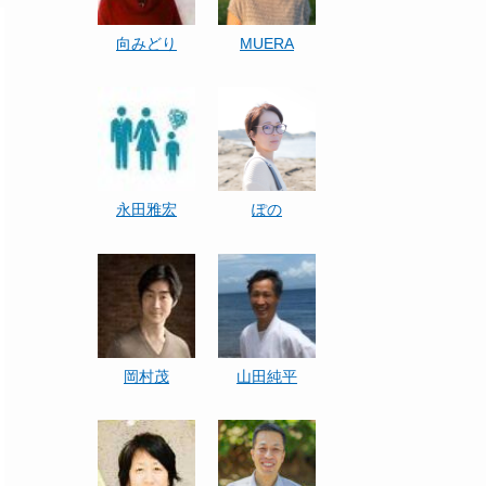
向みどり
MUERA
永田雅宏
ぽの
岡村茂
山田純平