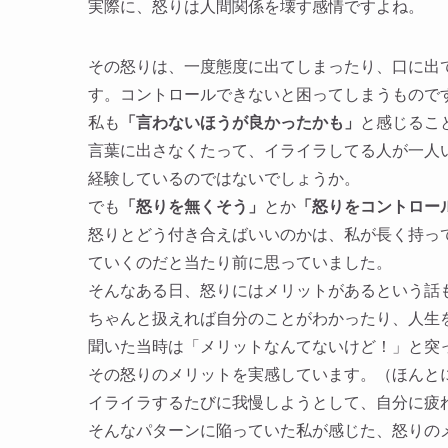
実際に、怒りは人間関係を壊す感情ですよね。
その怒りは、一度態度に出てしまったり、口に出
す。コントロールできないと困ってしまうもので
私も
「言わないほうが良かったかも」
と感じるこ
言葉に出さなくたって、イライラしてる人が一人
経験しているのではないでしょうか。
でも
「怒りを無くそう」
とか
「怒りをコントロー
怒りとどう付き合えばいいのかは、私が長く持っ
ていくのだと当たり前に思っていました。
そんなある日、怒りにはメリットがあるという話
ちゃんと扱えれば自分のことがわかったり、人生
聞いた当時は「メリットなんてないけど！」と突
その怒りのメリットを実感しています。（ほんと
イライラするたびに我慢しようとして、自分に疲
そんなパターンに陥っていた私が感じた、怒りの