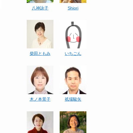
八神詠子
Shiori
柴田ともみ
いちごん
木ノ本景子
祇場駿矢