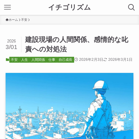
イチゴリズム
ホーム
不安
建設現場の人間関係、感情的な叱
2026
3/01
責への対処法
2026年2月3日
2026年3月1日
不安
人生
人間関係
仕事
自己成長