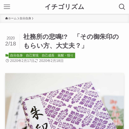
イチゴリズム
ホーム
自分自身
社務所の悲鳴!? 「その御朱印の
2020
2/18
もらい方、大丈夫？」
自分自身
自己実現
自己成長
覚醒・悟り
2020年2月17日
2020年2月18日