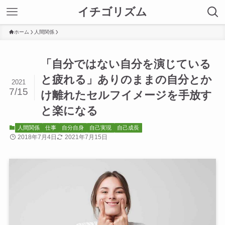
イチゴリズム
ホーム
人間関係
「自分ではない自分を演じている
と疲れる」ありのままの自分とか
2021
7/15
け離れたセルフイメージを手放す
と楽になる
人間関係
仕事
自分自身
自己実現
自己成長
2018年7月4日
2021年7月15日